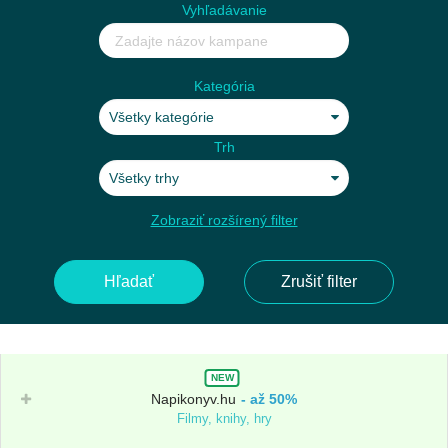
Vyhľadávanie
Kategória
Všetky kategórie
Trh
Všetky trhy
Zobraziť rozšírený filter
Hľadať
Zrušiť filter
NEW
Napikonyv.hu
až 50%
Filmy, knihy, hry