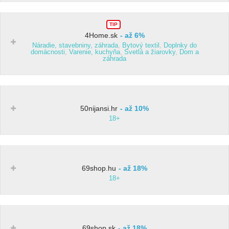
TIP
4Home.sk
až 6%
Náradie, stavebniny, záhrada
,
Bytový textil
,
Doplnky do
domácnosti
,
Varenie, kuchyňa
,
Svetlá a žiarovky
,
Dom a
záhrada
50nijansi.hr
až 10%
18+
69shop.hu
až 18%
18+
69shop.sk
až 18%