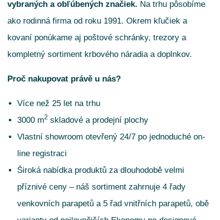
vybraných a obľúbených značiek.
Na trhu pôsobíme
ako rodinná firma od roku 1991. Okrem kľučiek a
kovaní ponúkame aj poštové schránky, trezory a
kompletný sortiment krbového náradia a doplnkov.
Proč nakupovat právě u nás?
Více než 25 let na trhu
2
3000 m
skladové a prodejní plochy
Vlastní showroom otevřený 24/7 po jednoduché on-
line registraci
Široká nabídka produktů za dlouhodobě velmi
příznivé ceny – náš sortiment zahrnuje 4 řady
venkovních parapetů a 5 řad vnitřních parapetů, obě