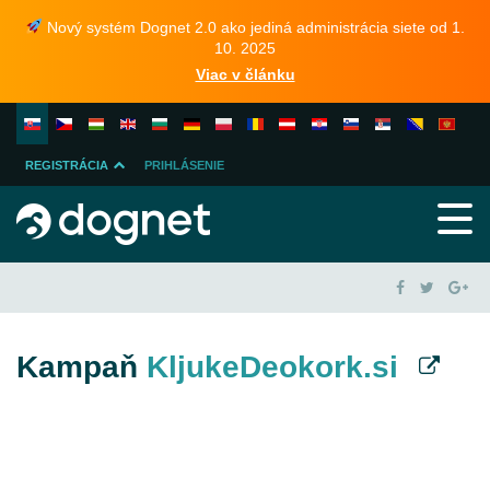
Nový systém Dognet 2.0 ako jediná administrácia siete od 1.
10. 2025
Viac v článku
REGISTRÁCIA
PRIHLÁSENIE
INZERENTA
PUBLISHERA
Kampaň
KljukeDeokork.si