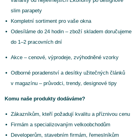
varianty od nejlevnějších Ekonomy po designové
slim parapety
Kompletní sortiment pro vaše okna
Odesíláme do 24 hodin – zboží skladem doručujeme
do 1–2 pracovních dní
Akce – cenové, výprodeje, zvýhodněné vzorky
Odborné poradenství a desítky užitečných článků
v magazínu – průvodci, trendy, designové tipy
Komu naše produkty dodáváme?
Zákazníkům, kteří požadují kvalitu a příznivou cenu
Firmám a specializovaným velkoobchodům
Developerům, stavebním firmám, řemeslníkům