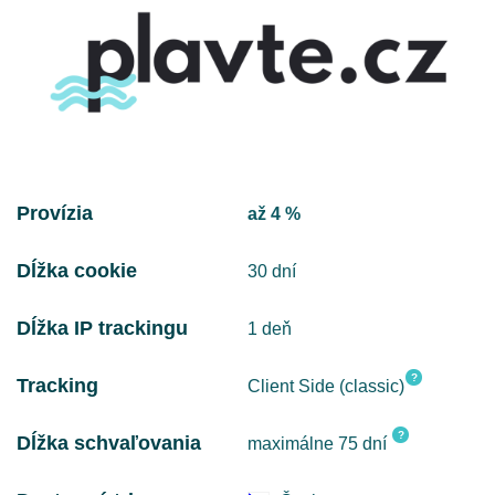
Provízia
až 4 %
Dĺžka cookie
30 dní
Dĺžka IP trackingu
1 deň
?
Tracking
Client Side (classic)
?
Dĺžka schvaľovania
maximálne 75 dní