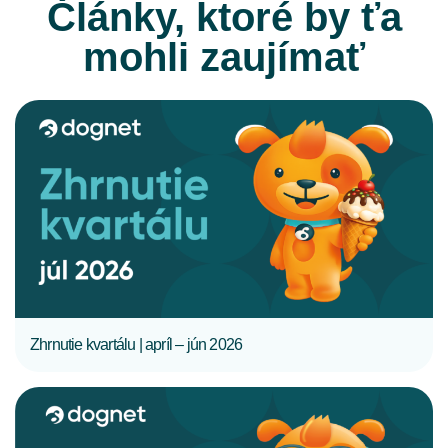
Články, ktoré by ťa
mohli zaujímať
CELÝ ČLÁNOK
Zhrnutie kvartálu | apríl – jún 2026