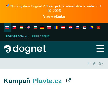
Nový systém Dognet 2.0 ako jediná administrácia siete od 1.
10. 2025
Viac v článku
REGISTRÁCIA
PRIHLÁSENIE
INZERENTA
PUBLISHERA
Kampaň
Plavte.cz