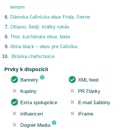
lemom
Dámska čašnícka obuv Frida, čierne
Ottavio, šedý, krátky rukáv
Thor, kuchárska obuv, biela
Alma black – obuv pre čašníka
Brúska chefschoice
Prvky k dispozícii
?
Bannery
XML feed
Kupóny
PR články
Extra spolupráce
E-mail šablóny
Influenceri
iFrame
?
Dognet Media