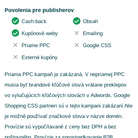
Povolenia pre publisherov
Cash-back
Obsah
Kupónové weby
Emailing
Priame PPC
Google CSS
Externé kupóny
Priama PPC kampaň je zakázaná. V nepriamej PPC
musia byť brandové kľúčové slová vrátane preklepov
vo vylučujúcich kľúčových slovách v Adwords. Google
Shopping CSS partneri sú v tejto kampani zakázaní.Nie
je možné používať značkové slova v názve domén.
Provízie sú vypočítavané z ceny bez DPH a bez
poštovného. Provízie za sprostredkovanie B2B