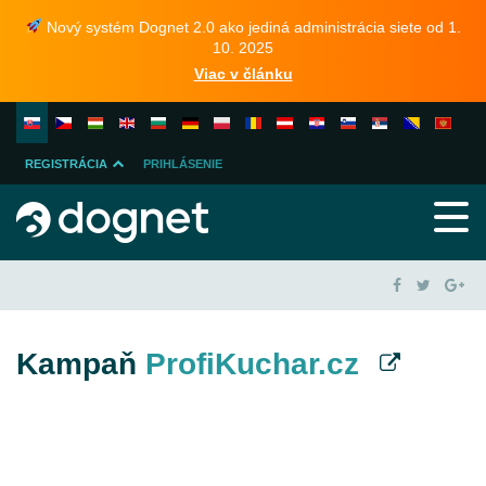
Nový systém Dognet 2.0 ako jediná administrácia siete od 1.
10. 2025
Viac v článku
REGISTRÁCIA
PRIHLÁSENIE
INZERENTA
PUBLISHERA
Kampaň
ProfiKuchar.cz