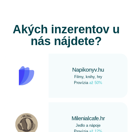
Akých inzerentov u
nás nájdete?
Napikonyv.hu
Filmy, knihy, hry
Provízia
až 50%
Milenialcafe.hr
Jedlo a nápoje
Provízia
až 12%