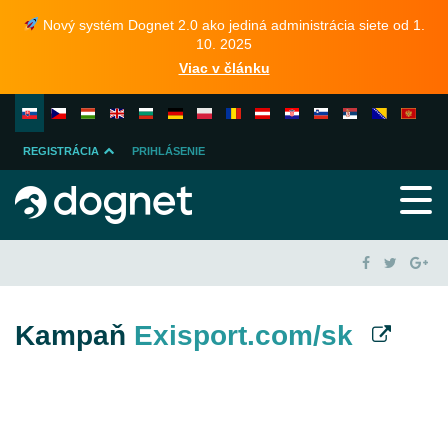
Nový systém Dognet 2.0 ako jediná administrácia siete od 1.
10. 2025
Viac v článku
REGISTRÁCIA
PRIHLÁSENIE
INZERENTA
PUBLISHERA
Kampaň
Exisport.com/sk