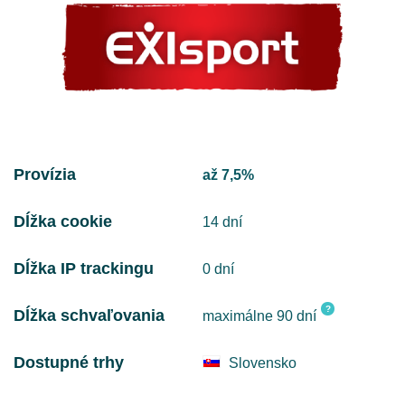
Provízia
až 7,5%
Dĺžka cookie
14 dní
Dĺžka IP trackingu
0 dní
?
Dĺžka schvaľovania
maximálne 90 dní
Dostupné trhy
Slovensko