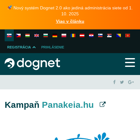
Nový systém Dognet 2.0 ako jediná administrácia siete od 1.
10. 2025
Viac v článku
REGISTRÁCIA
PRIHLÁSENIE
INZERENTA
PUBLISHERA
Kampaň
Panakeia.hu