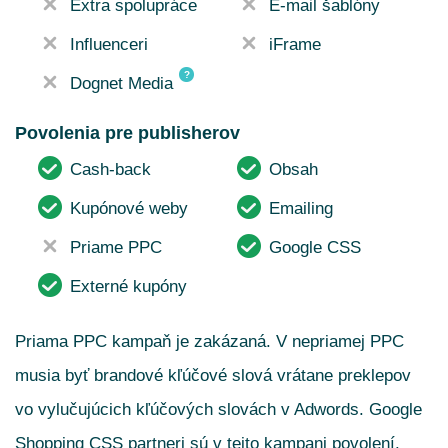
Extra spolupráce
E-mail šablóny
Influenceri
iFrame
?
Dognet Media
Povolenia pre publisherov
Cash-back
Obsah
Kupónové weby
Emailing
Priame PPC
Google CSS
Externé kupóny
Priama PPC kampaň je zakázaná. V nepriamej PPC
musia byť brandové kľúčové slová vrátane preklepov
vo vylučujúcich kľúčových slovách v Adwords. Google
Shopping CSS partneri sú v tejto kampani povolení.