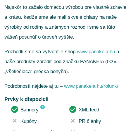
Najskôr to začalo domácou výrobou pre vlastné zdravie
a krásu, keďže sme ale mali skvelé ohlasy na naše
výrobky od rodiny a známych rozhodli sme sa túto
vášeň posunúť o úroveň vyššie.
Rozhodli sme sa vytvoriť e-shop
www.panakeia.hu
a
naše produkty zaradiť pod značku PANAKEIA (tkzv.
„všeliečiaca“ grécka bohyňa).
Podrobnosti nájdete aj tu –
www.panakeia.hu/rolunk/
Prvky k dispozícii
?
Bannery
XML feed
Kupóny
PR články