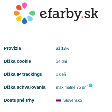
Provízia
až 13%
Dĺžka cookie
14 dní
Dĺžka IP trackingu
1 deň
?
Dĺžka schvaľovania
maximálne 75 dní
Dostupné trhy
Slovensko