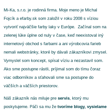
Mi-Ka, s.r.o. je rodinná firma. Moje meno je Michal
Fojcík a efarby.sk som založil v roku 2008 s víziou
vytvoriť najväčšie farby laky v Európe. Začínal som na
zelenej lúke úplne od nuly v čase, keď neexistoval iný
internetový obchod s farbami a ani výrobcovia farieb
nemali webstránky, ktoré by dávali zákazníkovi zmysel.
Vymyslel som koncept, spísal víziu a nezastavil som.
Ako sme postupne rástli, príjimal som do tímu čoraz
viac odborníkov a sťahovali sme sa postupne do
väčších a väčších priestorov.
Náš zákazník nás miluje pre
servis
, ktorý mu
poskytujeme. Páči sa mu že
tvoríme blogy, vysielame