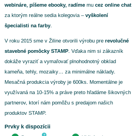
webináre, píšeme ebooky, radíme
mu
cez online chat
za ktorým reálne sedia kolegovia –
vyškolení
špecialisti na farby
.
V roku 2015 sme v Žiline otvorili výrobu pre
revolučné
stavebné pomôcky STAMP
. Vďaka nim si zákazník
dokáže vyraziť a vymaľovať plnohodnotný obklad
kameňa, tehly, mozaiky… za minimálne náklady.
Mesačná produkcia výroby je 600ks. Momentálne je
využívaná na 10-15% a práve preto hľadáme šikovných
partnerov, ktorí nám pomôžu s predajom našich
produktov STAMP.
Prvky k dispozícii
?