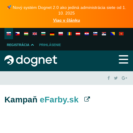
Nový systém Dognet 2.0 ako jediná administrácia siete od 1.
10. 2025
Viac v článku
REGISTRÁCIA
PRIHLÁSENIE
INZERENTA
PUBLISHERA
Kampaň
eFarby.sk