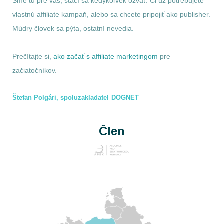
Sme tu pre vás, stačí sa kedykoľvek ozvať. Či už potrebujete
vlastnú affiliate kampaň, alebo sa chcete pripojiť ako publisher.
Múdry človek sa pýta, ostatní nevedia.
Prečítajte si,
ako začať s affiliate marketingom
pre
začiatočníkov.
Štefan Polgári, spoluzakladateľ DOGNET
Člen