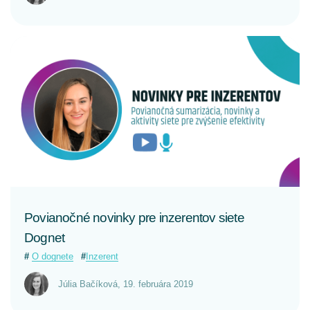
Publisher
Tajné tipy
Výkonnosť kampaní
Novinky v kampaniach
CELÝ ČLÁNOK
Rozhovory
Influenceri
Na čo si dávať pozor
Reklamné prvky
Povianočné novinky pre inzerentov siete
Dognet
O dognete
Inzerent
Júlia Bačíková
,
19. februára 2019