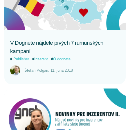
V Dognete nájdete prvých 7 rumunských
kampaní
Publisher
Inzerent
O dognete
Štefan Polgári
,
11. júna 2018
CELÝ ČLÁNOK