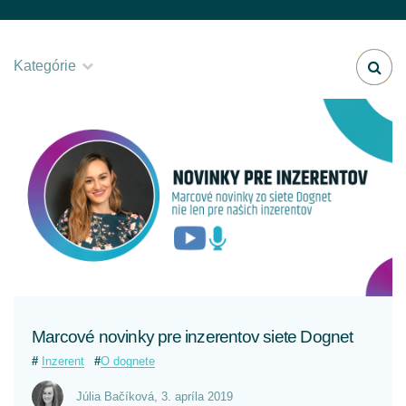
Kategórie
Všetky
O dognete
Referencie
CELÝ ČLÁNOK
Predstavenie kampaní
Integrácia
Aktuálna téma
Marcové novinky pre inzerentov siete Dognet
Inzerent
O dognete
Inzerent
Júlia Bačíková
,
3. apríla 2019