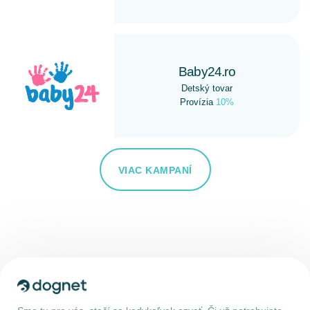
Baby24.ro
Detský tovar
Provízia
10%
VIAC KAMPANÍ