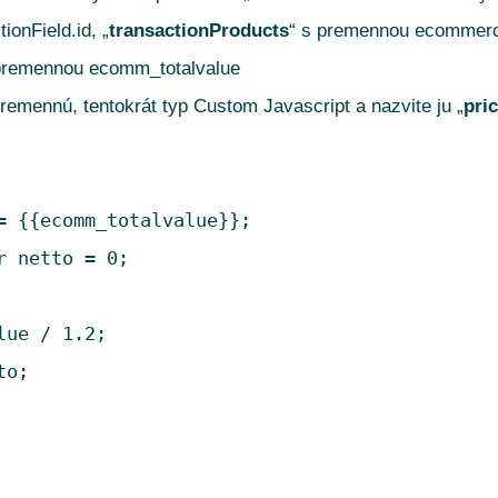
onField.id, „
transactionProducts
“ s premennou ecommerc
 premennou ecomm_totalvalue
premennú, tentokrát typ Custom Javascript a nazvite ju „
pri
= {{ecomm_totalvalue}};

ue / 1.2;

o;
