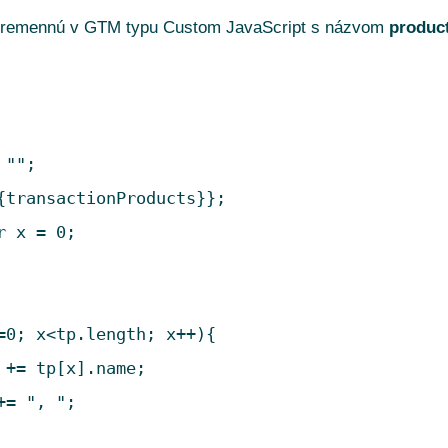
ú premennú v GTM typu Custom JavaScript s názvom
product
"";

{transactionProducts}};

=0; x<tp.length; x++){

 += tp[x].name;
