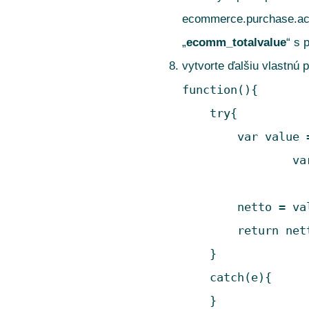
ecommerce.purchase.acti
„
ecomm_totalvalue
“ s
vytvorte ďalšiu vlastnú 
function(){

    try{

        var value 
		var netto = 0;

        netto = val
        return nett
    }

    catch(e){

    }
