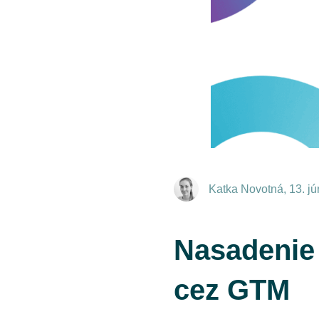
Katka Novotná
,
13. j
Nasadenie
cez GTM