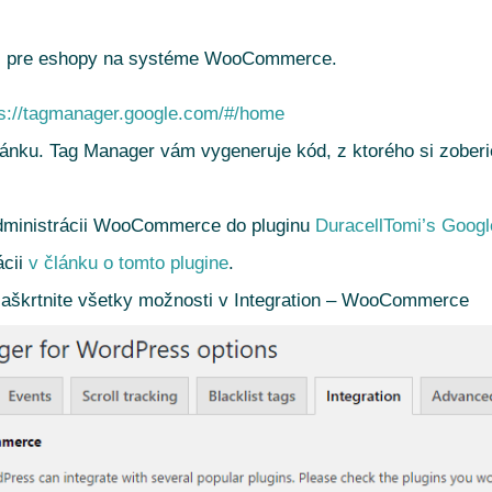
M pre eshopy na systéme WooCommerce.
ps://tagmanager.google.com/#/home
ránku. Tag Manager vám vygeneruje kód, z ktorého si zober
dministrácii WooCommerce do pluginu
DuracellTomi’s Googl
ácii
v článku o tomto plugine
.
zaškrtnite všetky možnosti v Integration – WooCommerce