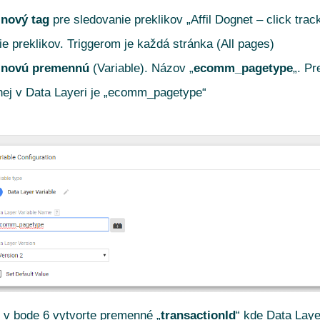
e
nový tag
pre sledovanie preklikov „Affil Dognet – click tr
ie preklikov. Triggerom je každá stránka (All pages)
e
novú premennú
(Variable). Názov „
ecomm_pagetype
„. P
nej v Data Layeri je „ecomm_pagetype“
v bode 6 vytvorte premenné „
transactionId
“ kde Data Laye