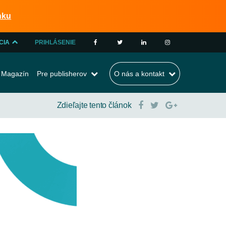
nku
CIA
PRIHLÁSENIE
A
Magazín
Pre publisherov
O nás a kontakt
RA
Zdieľajte tento článok