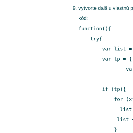
vytvorte ďalšiu vlastn
kód:
function(){

    try{

        var list = 
        var tp = {
		var x = 0;

        if (tp){

            for (x
              list
	     list += ", ";

            }
