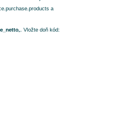
e.purchase.products a
ce_netto
„. Vložte doň kód: