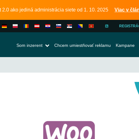
.0 ako jediná administrácia siete od 1. 10. 2025
Viac v člá
REGISTRÁ
INZERENT
Som inzerent
Chcem umiestňovať reklamu
Kampane
PUBLISHE